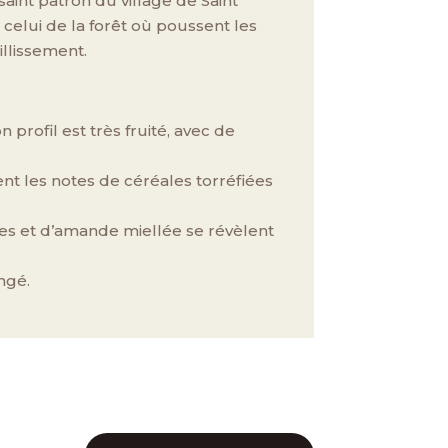
 saint patron du village de Saint
e celui de la forêt où poussent les
llissement.
n profil est très fruité, avec de
nent les notes de céréales torréfiées
ées et d’amande miellée se révèlent
ngé.