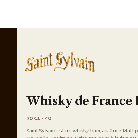
Whisky de France 
70 CL • 40°
Saint Sylvain est un whisky français Pure Malt