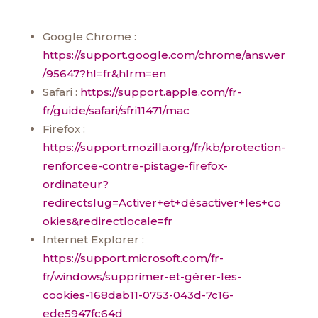
Google Chrome :
https://support.google.com/chrome/answer
/95647?hl=fr&hlrm=en
Safari :
https://support.apple.com/fr-
fr/guide/safari/sfri11471/mac
Firefox :
https://support.mozilla.org/fr/kb/protection-
renforcee-contre-pistage-firefox-
ordinateur?
redirectslug=Activer+et+désactiver+les+co
okies&redirectlocale=fr
Internet Explorer :
https://support.microsoft.com/fr-
fr/windows/supprimer-et-gérer-les-
cookies-168dab11-0753-043d-7c16-
ede5947fc64d