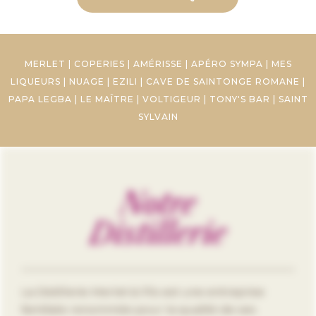
MERLET
|
COPERIES
|
AMÉRISSE
|
APÉRO SYMPA
|
MES
LIQUEURS
|
NUAGE
|
EZILI
|
CAVE DE SAINTONGE ROMANE
|
PAPA LEGBA
|
LE MAÎTRE
|
VOLTIGEUR
|
TONY'S BAR
|
SAINT
SYLVAIN
Notre
Distillerie
La Distillerie Merlet & Fils est une entreprise
familiale renommée pour la qualité de ses