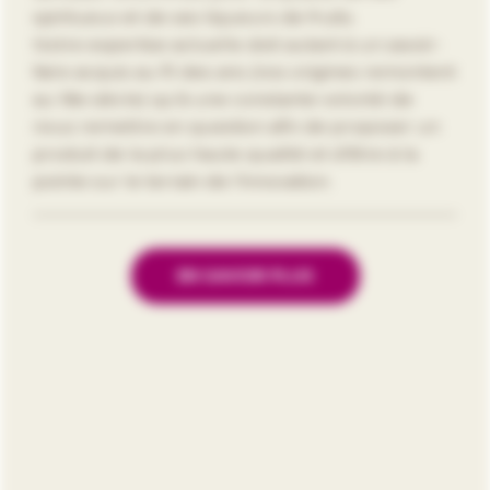
spiritueux et de ses liqueurs de fruits.
Notre expertise actuelle doit autant à un savoir-
faire acquis au fil des ans (nos origines remontent
au 18e siècle) qu’à une constante volonté de
nous remettre en question afin de proposer un
produit de la plus haute qualité et d’être à la
pointe sur le terrain de l’innovation.
EN SAVOIR PLUS