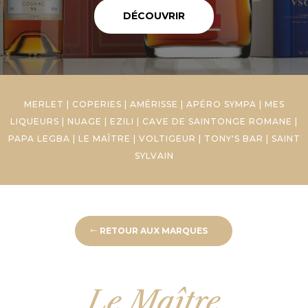
DÉCOUVRIR
MERLET
|
COPERIES
|
AMÉRISSE
|
APÉRO SYMPA
|
MES
LIQUEURS
|
NUAGE
|
EZILI
|
CAVE DE SAINTONGE ROMANE
|
PAPA LEGBA
|
LE MAÎTRE
|
VOLTIGEUR
|
TONY'S BAR
|
SAINT
SYLVAIN
RETOUR AUX MARQUES
Le Maître