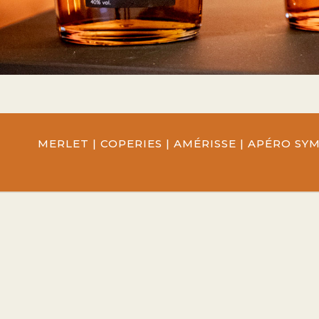
MERLET
|
COPERIES
|
AMÉRISSE
|
APÉRO SY