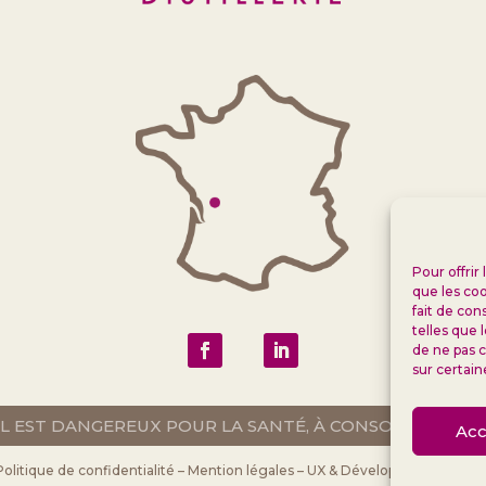
Pour offrir
que les coo
fait de con
telles que 
de ne pas c
sur certain
OL EST DANGEREUX POUR LA SANTÉ, À CONSOMMER AV
Acc
Politique de confidentialité
–
Mention légales
– UX & Développement web 