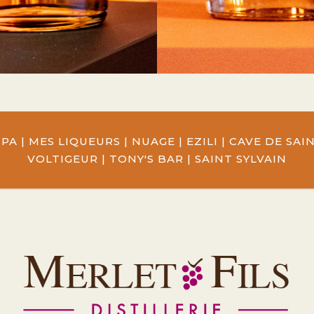
MPA
|
MES LIQUEURS
|
NUAGE
|
EZILI
|
CAVE DE SA
VOLTIGEUR
|
TONY'S BAR
|
SAINT SYLVAIN