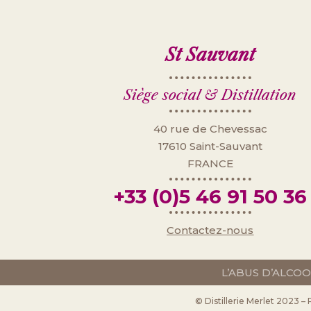
St Sauvant
Siège social & Distillation
40 rue de Chevessac
17610 Saint-Sauvant
FRANCE
+33 (0)
5 46 91 50 36
Contactez-nous
L’ABUS D’ALCO
© Distillerie Merlet 2023 –