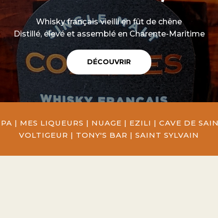
Whisky français vieilli en fût de chêne
Distillé, élevé et assemblé en Charente-Maritime
DÉCOUVRIR
MPA
|
MES LIQUEURS
|
NUAGE
|
EZILI
|
CAVE DE SA
VOLTIGEUR
|
TONY'S BAR
|
SAINT SYLVAIN