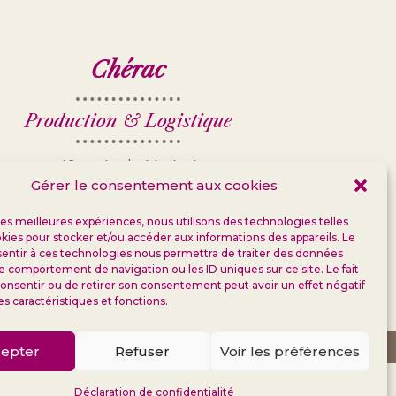
Chérac
Production & Logistique
49 route du Martret
Gérer le consentement aux cookies
17610 Chérac
FRANCE
 les meilleures expériences, nous utilisons des technologies telles
kies pour stocker et/ou accéder aux informations des appareils. Le
+33 (0)
5 46 93 00 56
sentir à ces technologies nous permettra de traiter des données
le comportement de navigation ou les ID uniques sur ce site. Le fait
onsentir ou de retirer son consentement peut avoir un effet négatif
Contactez-nous
es caractéristiques et fonctions.
EC MODÉRATION
epter
Refuser
Voir les préférences
:
arkt.com
– UI :
CarpeDiem
Déclaration de confidentialité